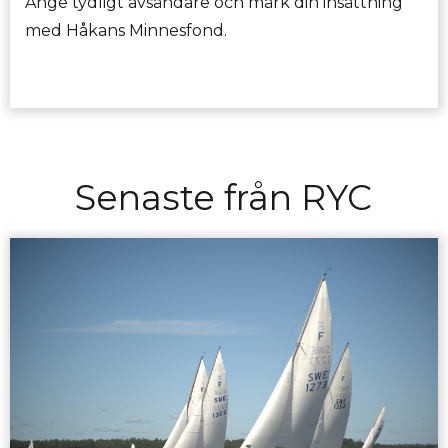
Ange tydligt avsändare och märk din insättning
med Håkans Minnesfond.
Senaste från RYC