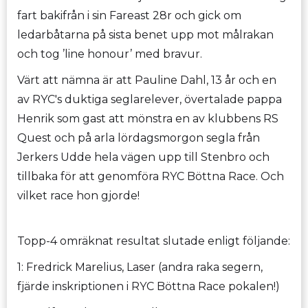
fart bakifrån i sin Fareast 28r och gick om
ledarbåtarna på sista benet upp mot målrakan
och tog ’line honour’ med bravur.
Värt att nämna är att Pauline Dahl, 13 år och en
av RYC's duktiga seglarelever, övertalade pappa
Henrik som gast att mönstra en av klubbens RS
Quest och på arla lördagsmorgon segla från
Jerkers Udde hela vägen upp till Stenbro och
tillbaka för att genomföra RYC Böttna Race. Och
vilket race hon gjorde!
Topp-4 omräknat resultat slutade enligt följande:
1: Fredrick Marelius, Laser (andra raka segern,
fjärde inskriptionen i RYC Böttna Race pokalen!)