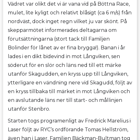
Vädret var olikt det vi är vana vid på Böttna Race,
mulet, lite kyligt och relativt blåsigt (ca 6 m/s) från
nordväst, dock inget regn vilket ju var skönt. På
skepparmötet informerades deltagarna om
förutsättningarna (stort tack till Familjen
Bolinder för lånet av er fina brygga!). Banan i år
lades i en dikt bidevind in mot Långviken, sen
söderut för en slör och läns ned till ett märke
utanför Skagudden, en kryss upp till Långviken,
ytterligare en vändning nere vid Skagudd, följt av
en kryss tillbaka till märket in mot Långviken och
en avslutande läns ner till start- och mållinjen
utanför Stenbro.
Starten togs programenligt av Fredrick Marelius i
Laser följt av RYC’s ordförande Tomas Hellström,
även han i Laser. Familjen Bäckman-Bultman tog