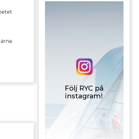
betet
gärna
Följ RYC på
instagram!