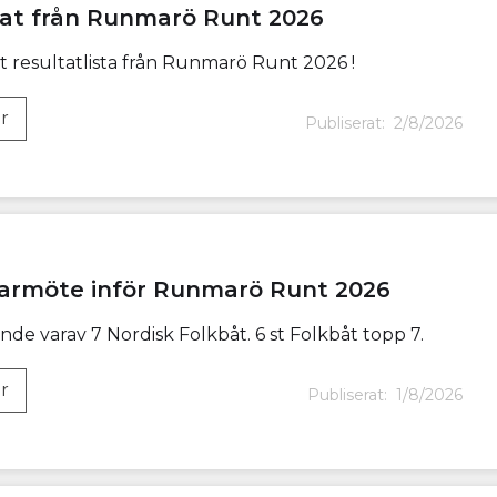
at från Runmarö Runt 2026
 resultatlista från Runmarö Runt 2026 !
r
Publiserat:
2/8/2026
armöte inför Runmarö Runt 2026
ande varav 7 Nordisk Folkbåt. 6 st Folkbåt topp 7.
r
Publiserat:
1/8/2026