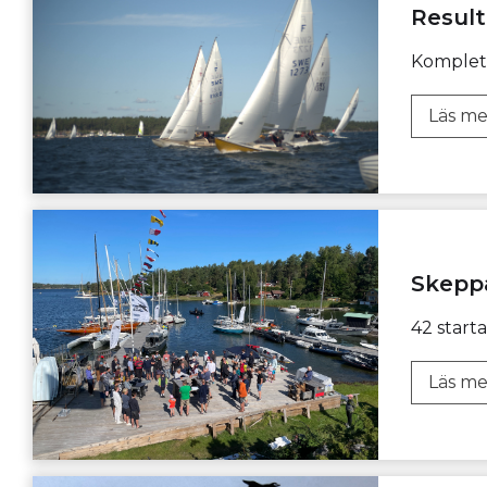
Result
Komplett
Läs me
Skepp
42 start
Läs me