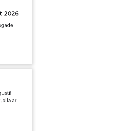
t 2026
fogade
usti!
 alla är