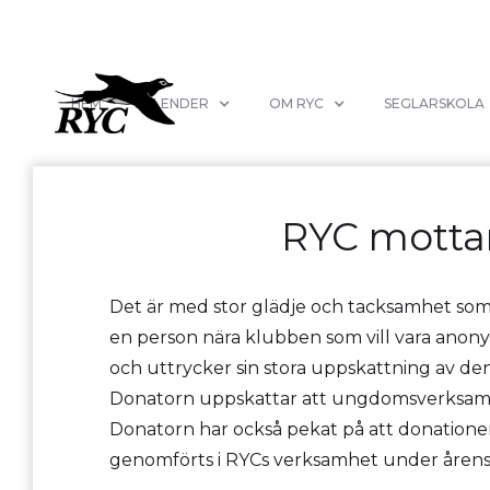
HEM
KALENDER
OM RYC
SEGLARSKOLA
RYC motta
Det är med stor glädje och tacksamhet so
en person nära klubben som vill vara anonym
och uttrycker sin stora uppskattning av d
Donatorn uppskattar att ungdomsverksamhe
Donatorn har också pekat på att donatione
genomförts i RYCs verksamhet under årens