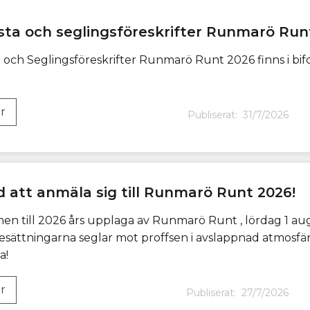
ista och seglingsföreskrifter Runmarö Run
ta och Seglingsföreskrifter Runmarö Runt 2026 finns i bi
r
Publiserat:
31/7/2026
d att anmäla sig till Runmarö Runt 2026!
n till 2026 års upplaga av Runmarö Runt , lördag 1 aug
esättningarna seglar mot proffsen i avslappnad atmosfär,
a!
r
Publiserat:
27/7/2026