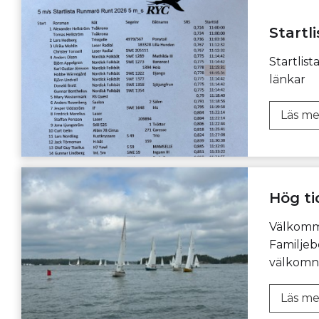
Startl
Startlis
länkar
Läs me
Hög ti
Välkomme
Familjeb
välkomn
Läs me