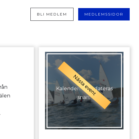
BLI MEDLEM
MEDLEMSSIDOR
Nästa event
rån
Kalendern uppdateras
jälen
snart!
.